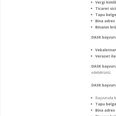
Vergi kiml
Ticaret sic
Tapu belge
Bina adres b
Binanın br
DASK başvurus
Vekaletna
Veraset il
DASK başvurus
edebilirsiniz.
DASK başvuru
Başvuruda b
Tapu belge
Bina adres b