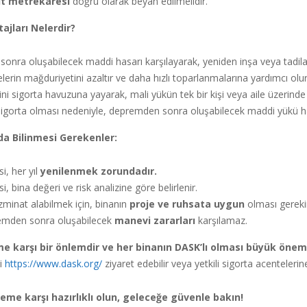
üt metrekaresi
doğru olarak beyan edilmelidir.
ajları Nelerdir?
nra oluşabilecek maddi hasarı karşılayarak, yeniden inşa veya tadila
rin mağduriyetini azaltır ve daha hızlı toparlanmalarına yardımcı olur
ni sigorta havuzuna yayarak, mali yükün tek bir kişi veya aile üzerinde
sigorta olması nedeniyle, depremden sonra oluşabilecek maddi yükü haf
a Bilinmesi Gerekenler:
i, her yıl
yenilenmek zorundadır.
, bina değeri ve risk analizine göre belirlenir.
minat alabilmek için, binanın
proje ve ruhsata uygun
olması gerekir
mden sonra oluşabilecek
manevi zararları
karşılamaz.
e karşı bir önlemdir ve her binanın DASK’lı olması büyük önem
ni
https://www.dask.org/
ziyaret edebilir veya yetkili sigorta acentelerine
eme karşı hazırlıklı olun, geleceğe güvenle bakın!