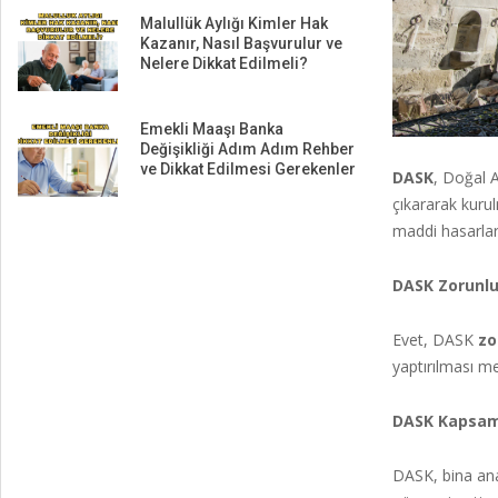
Malullük Aylığı Kimler Hak
Kazanır, Nasıl Başvurulur ve
Nelere Dikkat Edilmeli?
Emekli Maaşı Banka
Değişikliği Adım Adım Rehber
ve Dikkat Edilmesi Gerekenler
DASK
, Doğal 
çıkararak kuru
maddi hasarlar
DASK Zorunl
Evet, DASK
zo
yaptırılması me
DASK Kapsam
DASK, bina ana