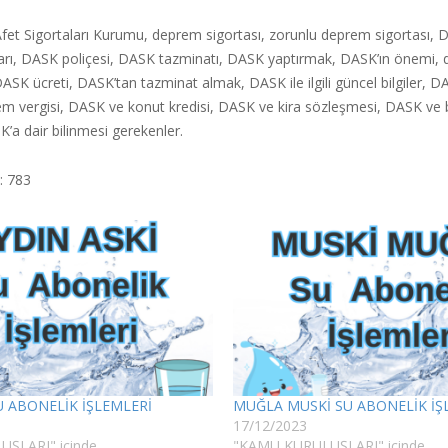
fet Sigortaları Kurumu, deprem sigortası, zorunlu deprem sigortası, D
rı, DASK poliçesi, DASK tazminatı, DASK yaptırmak, DASK’ın önemi, dep
ASK ücreti, DASK’tan tazminat almak, DASK ile ilgili güncel bilgiler, 
 vergisi, DASK ve konut kredisi, DASK ve kira sözleşmesi, DASK ve bin
K’a dair bilinmesi gerekenler.
:
783
U ABONELİK İŞLEMLERİ
MUĞLA MUSKİ SU ABONELİK İŞ
17/12/2023
ŞLARI" içinde
"KAMU KURULUŞLARI" içinde