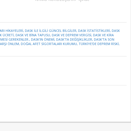
ARI HIKAYELERI
,
DASK ILE ILGILI GÜNCEL BILGILER
,
DASK ISTATISTIKLERI
,
DASK
K ÜCRETI
,
DASK VE BINA TAPUSU
,
DASK VE DEPREM VERGISI
,
DASK VE KIRA
NMESI GEREKENLER.
,
DASK'IN ÖNEMI
,
DASK'TA DEĞIŞIKLIKLER
,
DASK'TA SON
ARŞI ÖNLEM
,
DOĞAL AFET SIGORTALARI KURUMU
,
TÜRKIYE'DE DEPREM RISKI
,