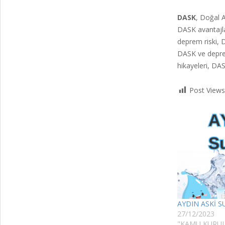
DASK
, Doğal A
DASK avantajla
deprem riski, D
DASK ve deprem
hikayeleri, DAS
Post Views
AYDIN ASKİ S
27/12/2023
"KAMU KURULU