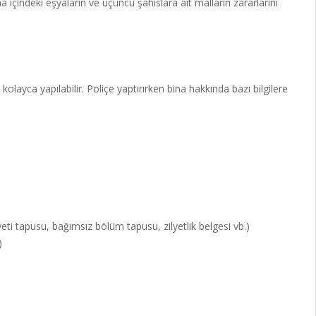
içindeki eşyaların ve üçüncü şahıslara ait malların zararlarını
olayca yapılabilir. Poliçe yaptırırken bina hakkında bazı bilgilere
eti tapusu, bağımsız bölüm tapusu, zilyetlik belgesi vb.)
)