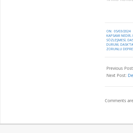
2024-
ON:
05/03/2024
03-
KAPSAMI NEDIR
,
05
SÖZLEŞMESI
,
DAS
DURUM
,
DASK'T
ZORUNLU DEPRE
Previous Post
Next Post:
De
Comments are 