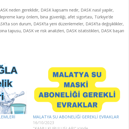
ASK neden gereklidir, DASK kapsamı nedir, DASK nasıl yapılır,
reme karşı önlem, bina güvenliği, afet sigortası, Türkiye’de
DASK’ta son durum, DASK’ta yeni düzenlemeler, DASK’ta değişiklikler,
a tapusu, DASK ve risk analizleri, DASK istatistikleri, DASK başarı
LEMLERİ
MALATYA SU ABONELİĞİ GEREKLİ EVRAKLAR
16/10/2023
"KAMU KURULUŞLARI" içinde