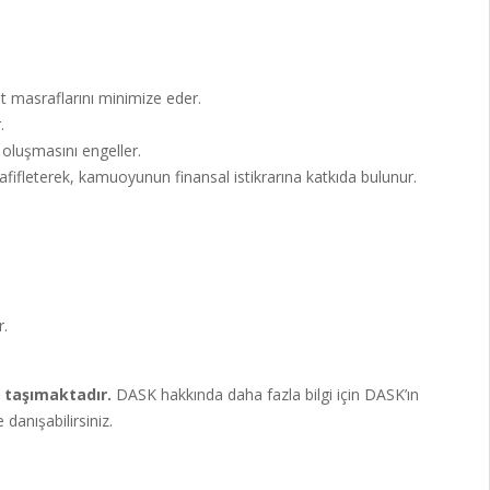
t masraflarını minimize eder.
.
 oluşmasını engeller.
ifleterek, kamuoyunun finansal istikrarına katkıda bulunur.
.
 taşımaktadır.
DASK hakkında daha fazla bilgi için DASK’ın
 danışabilirsiniz.