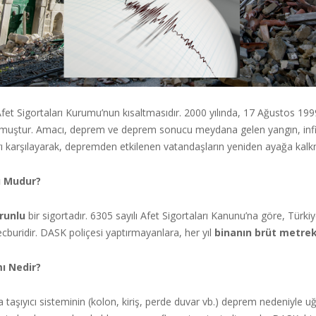
Afet Sigortaları Kurumu’nun kısaltmasıdır. 2000 yılında, 17 Ağustos 1
lmuştur. Amacı, deprem ve deprem sonucu meydana gelen yangın, infil
ı karşılayarak, depremden etkilenen vatandaşların yeniden ayağa kalkm
u Mudur?
runlu
bir sigortadır. 6305 sayılı Afet Sigortaları Kanunu’na göre, Türki
cburidir. DASK poliçesi yaptırmayanlara, her yıl
binanın brüt metrek
ı Nedir?
 taşıyıcı sisteminin (kolon, kiriş, perde duvar vb.) deprem nedeniyle u