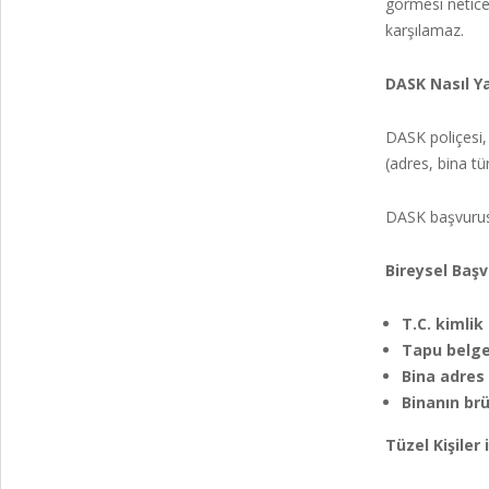
görmesi netices
karşılamaz.
DASK Nasıl Ya
DASK poliçesi
(adres, bina tür
DASK başvurusu 
Bireysel Başvu
T.C. kimli
Tapu belge
Bina adres b
Binanın br
Tüzel Kişiler i