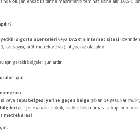
inde oluşan enkaz kaldırma masraflarını teminat altına alır. DASK, bina 
pılır?
,
yetkili sigorta acenteleri
veya
DASK’ın internet sitesi
üzerinden k
ü, kat sayısı, brüt metrekare vb.) ihtiyacınız olacaktır.
için gerekli belgeler şunlardır:
rular için:
k numarası
si
veya
tapu belgesi yerine geçen belge
(İskan belgesi, kat mülkiy
ilgileri
(il, ilçe, mahalle, sokak, cadde, bina numarası, kapı numarası
üt metrekaresi
çin: