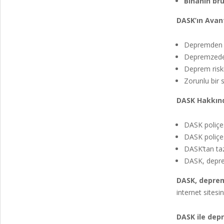
Binanın br
DASK’ın Avant
Depremden so
Depremzedele
Deprem riski
Zorunlu bir 
DASK Hakkınd
DASK poliçes
DASK poliçesi
DASK’tan taz
DASK, depre
DASK, deprem
internet sitesi
DASK ile depr