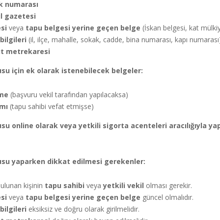
ik numarası
il gazetesi
si
veya
tapu belgesi yerine geçen belge
(İskan belgesi, kat mülkiy
ilgileri
(il, ilçe, mahalle, sokak, cadde, bina numarası, kapı numarası
üt metrekaresi
u için ek olarak istenebilecek belgeler:
me
(başvuru vekil tarafından yapılacaksa)
amı
(tapu sahibi vefat etmişse)
u online olarak veya yetkili sigorta acenteleri aracılığıyla yapı
su yaparken dikkat edilmesi gerekenler:
ulunan kişinin
tapu sahibi
veya
yetkili vekil
olması gerekir.
si
veya
tapu belgesi yerine geçen belge
güncel olmalıdır.
ilgileri
eksiksiz ve doğru olarak girilmelidir.