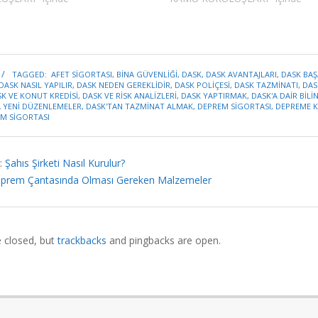
TAGGED:
AFET SIGORTASI
,
BINA GÜVENLIĞI
,
DASK
,
DASK AVANTAJLARI
,
DASK BAŞ
DASK NASIL YAPILIR
,
DASK NEDEN GEREKLIDIR
,
DASK POLIÇESI
,
DASK TAZMINATI
,
DAS
K VE KONUT KREDISI
,
DASK VE RISK ANALIZLERI
,
DASK YAPTIRMAK
,
DASK'A DAIR BILI
A YENI DÜZENLEMELER
,
DASK'TAN TAZMINAT ALMAK
,
DEPREM SIGORTASI
,
DEPREME K
M SIGORTASI
:
Şahıs Şirketi Nasıl Kurulur?
prem Çantasında Olması Gereken Malzemeler
closed, but
trackbacks
and pingbacks are open.