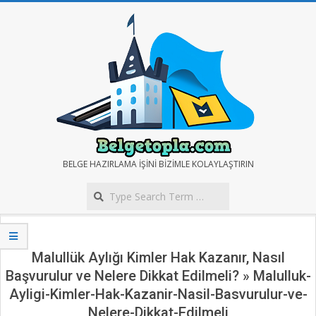
Skip
to
content
BELGE
BELGE HAZIRLAMA IŞINI BIZIMLE KOLAYLAŞTIRIN
Search
TOPLA
Secondary
Navigation
Menu
Malullük Aylığı Kimler Hak Kazanır, Nasıl
Başvurulur ve Nelere Dikkat Edilmeli? »
Malulluk-
Ayligi-Kimler-Hak-Kazanir-Nasil-Basvurulur-ve-
Nelere-Dikkat-Edilmeli