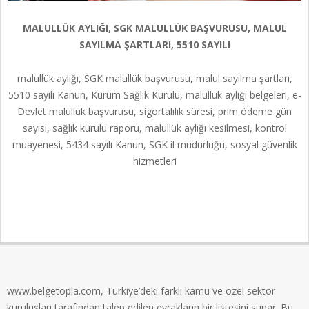
MALULLÜK AYLIĞI, SGK MALULLÜK BAŞVURUSU, MALUL
SAYILMA ŞARTLARI, 5510 SAYILI
malullük aylığı, SGK malullük başvurusu, malul sayılma şartları,
5510 sayılı Kanun, Kurum Sağlık Kurulu, malullük aylığı belgeleri, e-
Devlet malullük başvurusu, sigortalılık süresi, prim ödeme gün
sayısı, sağlık kurulu raporu, malullük aylığı kesilmesi, kontrol
muayenesi, 5434 sayılı Kanun, SGK il müdürlüğü, sosyal güvenlik
hizmetleri
2025-
06-
07
www.belgetopla.com, Türkiye’deki farklı kamu ve özel sektör
kuruluşları tarafından talep edilen evrakların bir listesini sunar. Bu