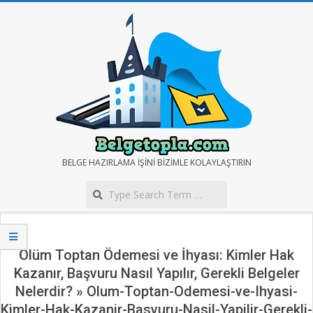
Skip
to
content
BELGE
BELGE HAZIRLAMA IŞINI BIZIMLE KOLAYLAŞTIRIN
Search
TOPLA
Secondary
Navigation
Menu
Ölüm Toptan Ödemesi ve İhyası: Kimler Hak
Kazanır, Başvuru Nasıl Yapılır, Gerekli Belgeler
Nelerdir? »
Olum-Toptan-Odemesi-ve-Ihyasi-
Kimler-Hak-Kazanir-Basvuru-Nasil-Yapilir-Gerekli-