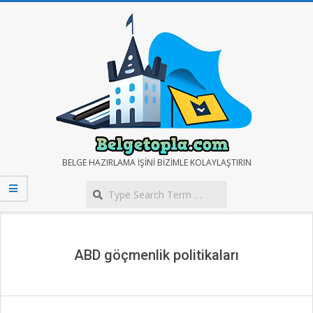
Skip
to
content
BELGE
BELGE HAZIRLAMA IŞINI BIZIMLE KOLAYLAŞTIRIN
Search
TOPLA
Secondary
Navigation
Menu
ABD göçmenlik politikaları