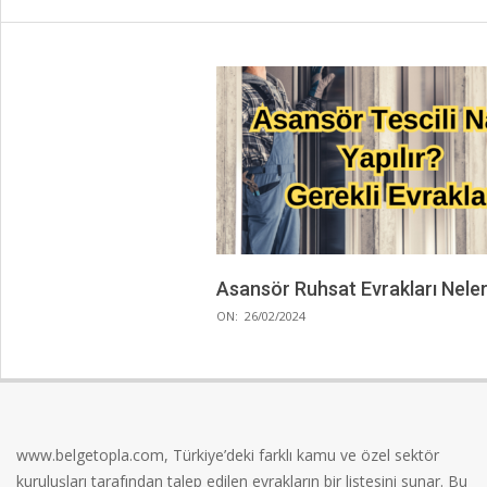
Asansör Ruhsat Evrakları Neler
2024-
ON:
26/02/2024
02-
26
www.belgetopla.com, Türkiye’deki farklı kamu ve özel sektör
kuruluşları tarafından talep edilen evrakların bir listesini sunar. Bu