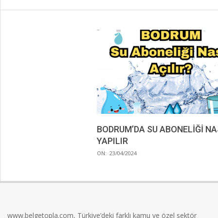
BODRUM’DA SU ABONELİĞİ NA
YAPILIR
2024-
ON:
23/04/2024
04-
23
www.belgetopla.com, Türkiye’deki farklı kamu ve özel sektör