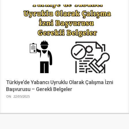
Türkiye’de Yabancı Uyruklu Olarak Çalışma İzni
Başvurusu – Gerekli Belgeler
2025-
ON:
22/05/2025
05-
22