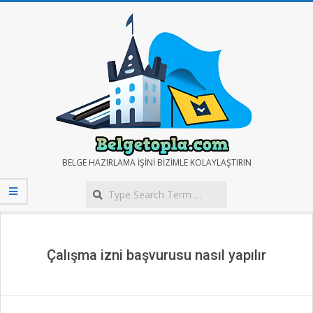
Skip
to
content
BELGE
BELGE HAZIRLAMA IŞINI BIZIMLE KOLAYLAŞTIRIN
Search
TOPLA
Secondary
Navigation
Menu
Çalışma izni başvurusu nasıl yapılır