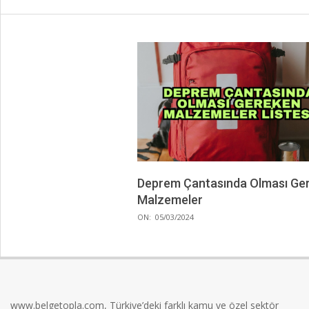
Deprem Çantasında Olması Ge
Malzemeler
2024-
ON:
05/03/2024
03-
05
www.belgetopla.com, Türkiye’deki farklı kamu ve özel sektör