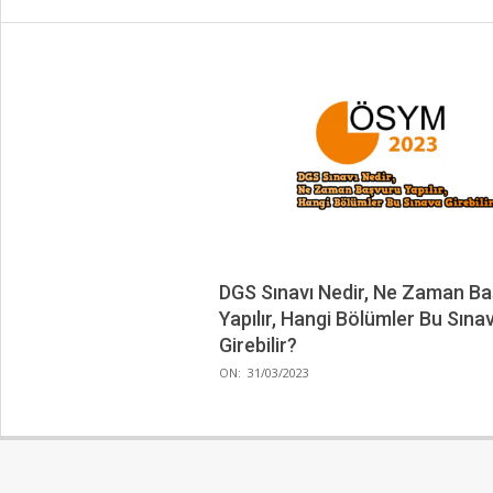
DGS Sınavı Nedir, Ne Zaman B
Yapılır, Hangi Bölümler Bu Sına
Girebilir?
2023-
ON:
31/03/2023
03-
31