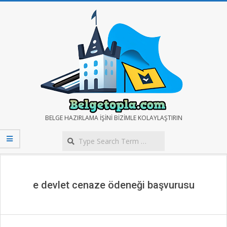
Skip
to
content
BELGE
BELGE HAZIRLAMA IŞINI BIZIMLE KOLAYLAŞTIRIN
Search
TOPLA
Secondary
Navigation
Menu
e devlet cenaze ödeneği başvurusu