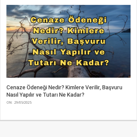
Cenaze Ödeneği Nedir? Kimlere Verilir, Başvuru
Nasıl Yapılır ve Tutarı Ne Kadar?
2025-
ON:
29/05/2025
05-
29