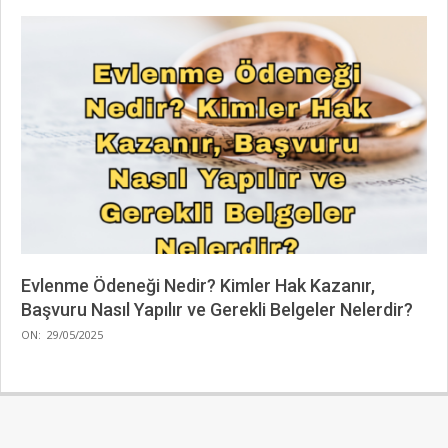
Evlenme Ödeneği Nedir? Kimler Hak Kazanır,
Başvuru Nasıl Yapılır ve Gerekli Belgeler Nelerdir?
2025-
ON:
29/05/2025
05-
29