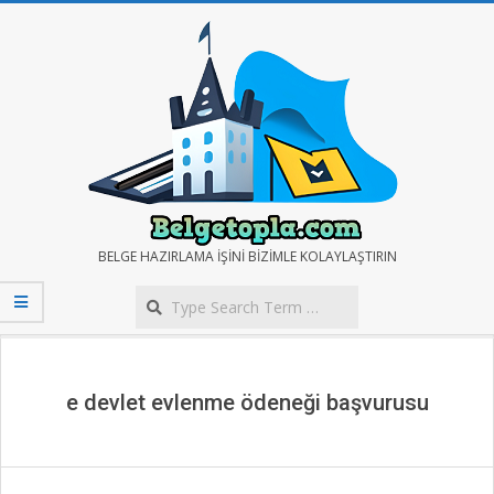
Skip
to
content
BELGE
BELGE HAZIRLAMA IŞINI BIZIMLE KOLAYLAŞTIRIN
Search
TOPLA
Secondary
Navigation
Menu
e devlet evlenme ödeneği başvurusu