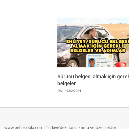
Sürücü belgesi almak için gerek
belgeler
2024-
ON:
19/02/2024
02-
19
www.belgetopla.com, Türkiye’deki farklı kamu ve özel sektör