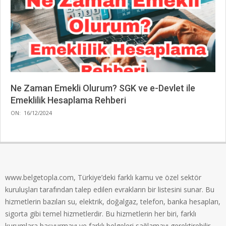
Ne Zaman Emekli Olurum? SGK ve e-Devlet ile
Emeklilik Hesaplama Rehberi
2024-
ON:
16/12/2024
12-
16
www.belgetopla.com, Türkiye’deki farklı kamu ve özel sektör
kuruluşları tarafından talep edilen evrakların bir listesini sunar. Bu
hizmetlerin bazıları su, elektrik, doğalgaz, telefon, banka hesapları,
sigorta gibi temel hizmetlerdir. Bu hizmetlerin her biri, farklı
kurumlara başvurmayı ve farklı belgeleri sağlamayı gerektirebilir.