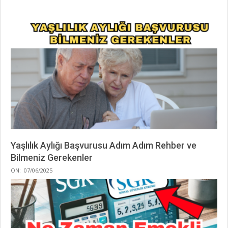
Yaşlılık Aylığı Başvurusu Adım Adım Rehber ve
Bilmeniz Gerekenler
2025-
ON:
07/06/2025
06-
07