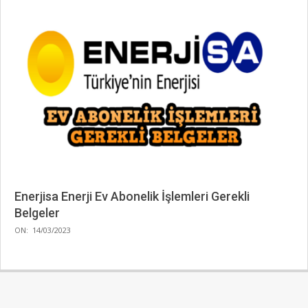
Enerjisa Enerji Ev Abonelik İşlemleri Gerekli
Belgeler
2023-
ON:
14/03/2023
03-
14