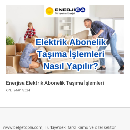
Enerjisa Elektrik Abonelik Taşıma İşlemleri
2024-
ON:
24/01/2024
01-
24
www.belgetopla.com, Türkiye’deki farklı kamu ve özel sektör