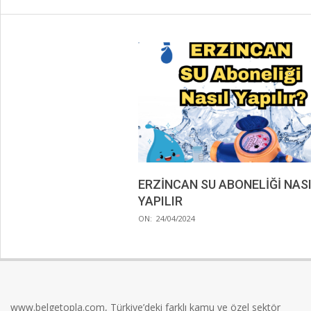
ERZİNCAN SU ABONELİĞİ NAS
YAPILIR
2024-
ON:
24/04/2024
04-
24
www.belgetopla.com, Türkiye’deki farklı kamu ve özel sektör