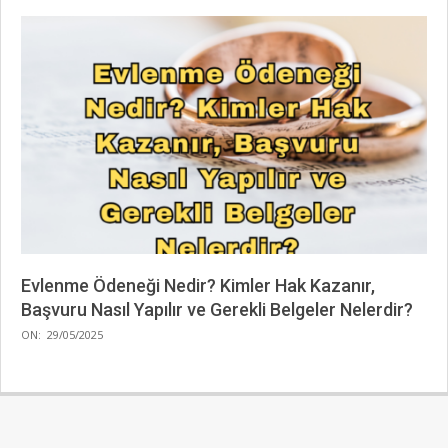
Evlenme Ödeneği Nedir? Kimler Hak Kazanır,
Başvuru Nasıl Yapılır ve Gerekli Belgeler Nelerdir?
2025-
ON:
29/05/2025
05-
29