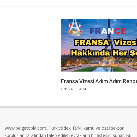
Fransa Vizesi Adım Adım Rehb
2024-
ON:
24/03/2024
03-
24
www.belgetopla.com, Türkiye’deki farklı kamu ve özel sektör
kuruluşları tarafından talep edilen evrakların bir listesini sunar. Bu