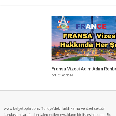
Fransa Vizesi Adım Adım Rehb
2024-
ON:
24/03/2024
03-
24
www.belgetopla.com, Türkiye’deki farklı kamu ve özel sektör
kuruluşları tarafından talep edilen evrakların bir listesini sunar. Bu