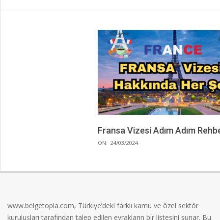
Fransa Vizesi Adım Adım Rehb
2024-
ON:
24/03/2024
03-
24
www.belgetopla.com, Türkiye’deki farklı kamu ve özel sektör
kuruluşları tarafından talep edilen evrakların bir listesini sunar. Bu