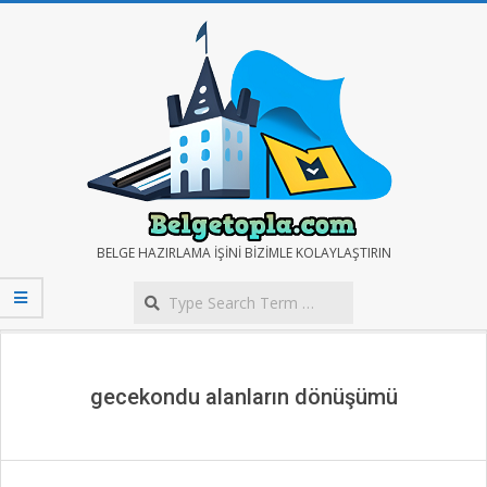
Skip
to
content
BELGE
BELGE HAZIRLAMA IŞINI BIZIMLE KOLAYLAŞTIRIN
Search
TOPLA
Secondary
Navigation
Menu
gecekondu alanların dönüşümü