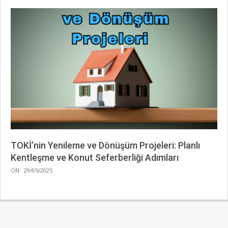
TOKİ’nin Yenileme ve Dönüşüm Projeleri: Planlı
Kentleşme ve Konut Seferberliği Adımları
2025-
ON:
29/05/2025
05-
29