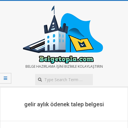
Skip
to
content
BELGE
BELGE HAZIRLAMA IŞINI BIZIMLE KOLAYLAŞTIRIN
Search
TOPLA
Secondary
Navigation
Menu
gelir aylık ödenek talep belgesi