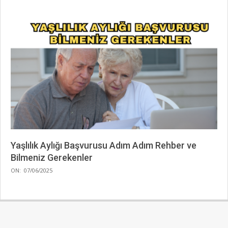
Yaşlılık Aylığı Başvurusu Adım Adım Rehber ve
Bilmeniz Gerekenler
2025-
ON:
07/06/2025
06-
07