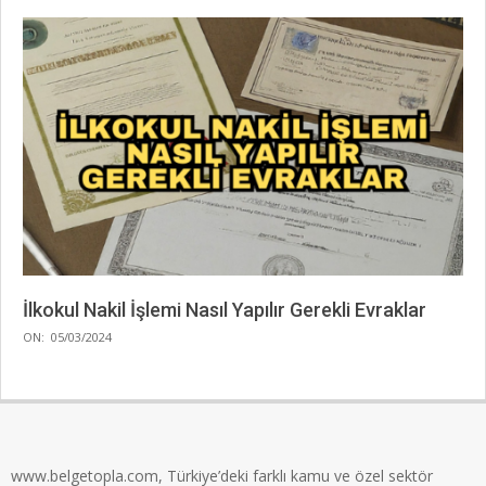
İlkokul Nakil İşlemi Nasıl Yapılır Gerekli Evraklar
2024-
ON:
05/03/2024
03-
05
www.belgetopla.com, Türkiye’deki farklı kamu ve özel sektör