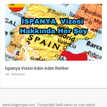
İspanya Vizesi Adım Adım Rehber
2024-
ON:
24/03/2024
03-
24
www.belgetopla.com, Türkiye’deki farklı kamu ve özel sektör