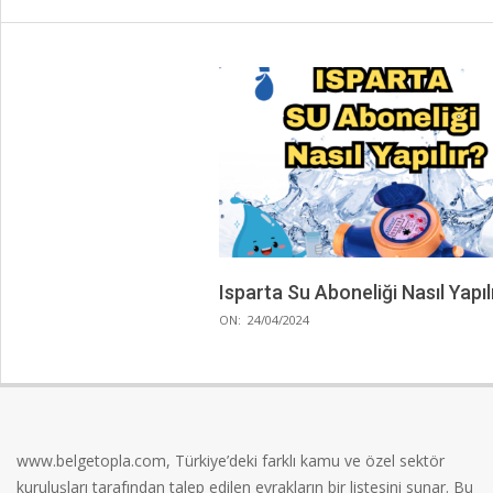
Isparta Su Aboneliği Nasıl Yapıl
2024-
ON:
24/04/2024
04-
24
www.belgetopla.com, Türkiye’deki farklı kamu ve özel sektör
kuruluşları tarafından talep edilen evrakların bir listesini sunar. Bu