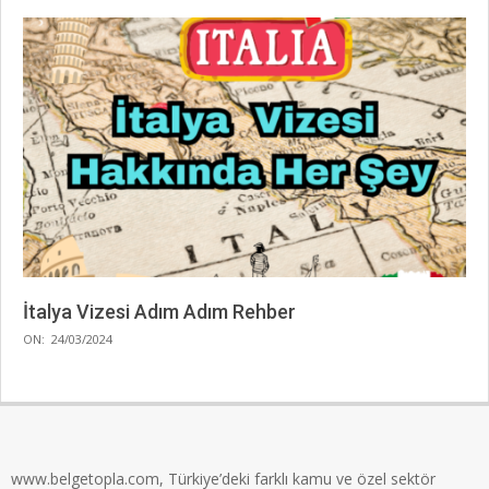
İtalya Vizesi Adım Adım Rehber
2024-
ON:
24/03/2024
03-
24
www.belgetopla.com, Türkiye’deki farklı kamu ve özel sektör