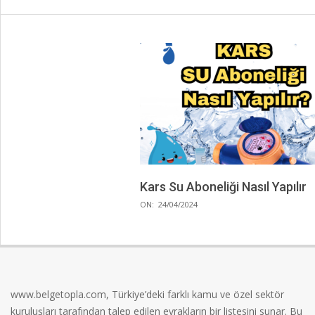
Kars Su Aboneliği Nasıl Yapılır
2024-
ON:
24/04/2024
04-
24
www.belgetopla.com, Türkiye’deki farklı kamu ve özel sektör
kuruluşları tarafından talep edilen evrakların bir listesini sunar. Bu