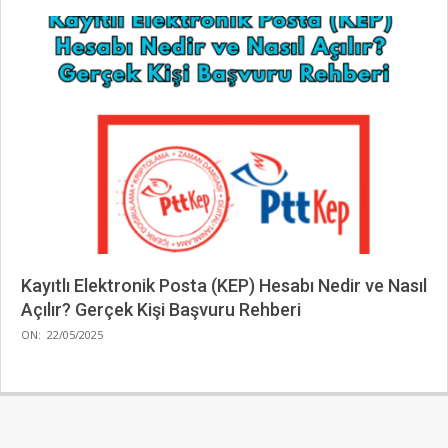
Kayıtlı Elektronik Posta (KEP) Hesabı Nedir ve Nasıl
Açılır? Gerçek Kişi Başvuru Rehberi
2025-
ON:
22/05/2025
05-
22