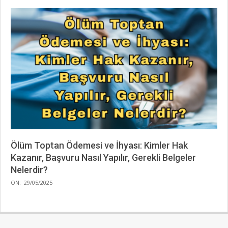
Ölüm Toptan Ödemesi ve İhyası: Kimler Hak
Kazanır, Başvuru Nasıl Yapılır, Gerekli Belgeler
Nelerdir?
2025-
ON:
29/05/2025
05-
29