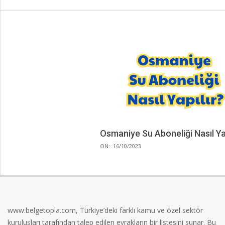
Osmaniye Su Aboneliği Nasıl Yap
2023-
ON:
16/10/2023
10-
16
www.belgetopla.com, Türkiye’deki farklı kamu ve özel sektör
kuruluşları tarafından talep edilen evrakların bir listesini sunar. Bu