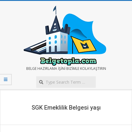
Skip
to
content
BELGE
BELGE HAZIRLAMA IŞINI BIZIMLE KOLAYLAŞTIRIN
Search
TOPLA
Secondary
Navigation
Menu
SGK Emeklilik Belgesi yaşı