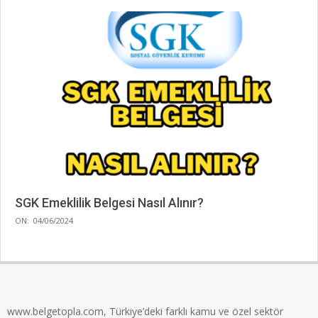
SGK Emeklilik Belgesi Nasıl Alınır?
2024-
ON:
04/06/2024
06-
04
www.belgetopla.com, Türkiye’deki farklı kamu ve özel sektör