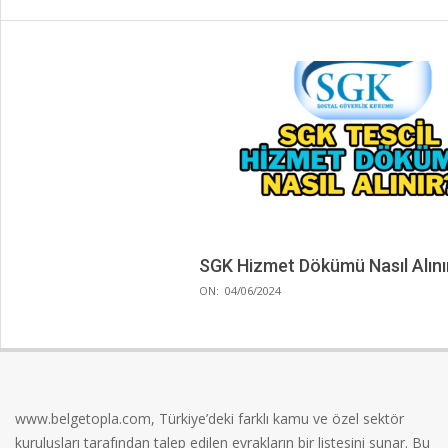
SGK Hizmet Dökümü Nasıl Alını
2024-
ON:
04/06/2024
06-
04
www.belgetopla.com, Türkiye’deki farklı kamu ve özel sektör
kuruluşları tarafından talep edilen evrakların bir listesini sunar. Bu