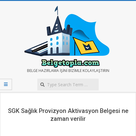
Skip
to
content
BELGE
BELGE HAZIRLAMA IŞINI BIZIMLE KOLAYLAŞTIRIN
Search
TOPLA
Secondary
Navigation
Menu
SGK Sağlık Provizyon Aktivasyon Belgesi ne
zaman verilir