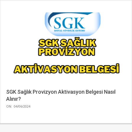
SGK Sağlık Provizyon Aktivasyon Belgesi Nasıl
Alınır?
2024-
ON:
04/06/2024
06-
04