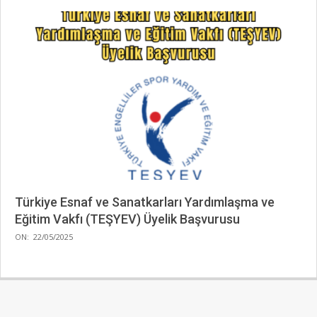
Türkiye Esnaf ve Sanatkarları Yardımlaşma ve
Eğitim Vakfı (TEŞYEV) Üyelik Başvurusu
2025-
ON:
22/05/2025
05-
22