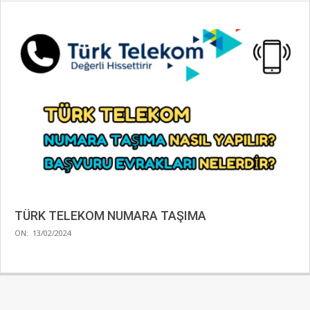
TÜRK TELEKOM NUMARA TAŞIMA
2024-
ON:
13/02/2024
02-
13