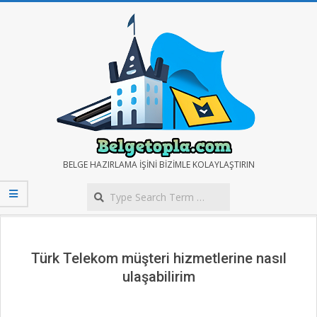
Skip
to
content
BELGE
BELGE HAZIRLAMA IŞINI BIZIMLE KOLAYLAŞTIRIN
Search
TOPLA
Secondary
Navigation
Menu
Türk Telekom müşteri hizmetlerine nasıl
ulaşabilirim