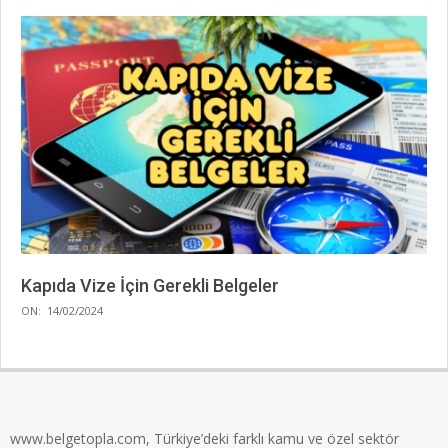
Kapıda Vize İçin Gerekli Belgeler
2024-
ON:
14/02/2024
02-
14
www.belgetopla.com, Türkiye’deki farklı kamu ve özel sektör