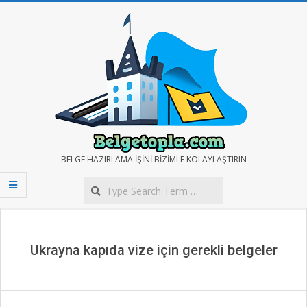
Skip
to
content
BELGE
BELGE HAZIRLAMA IŞINI BIZIMLE KOLAYLAŞTIRIN
Search
TOPLA
Secondary
Navigation
Menu
Ukrayna kapıda vize için gerekli belgeler