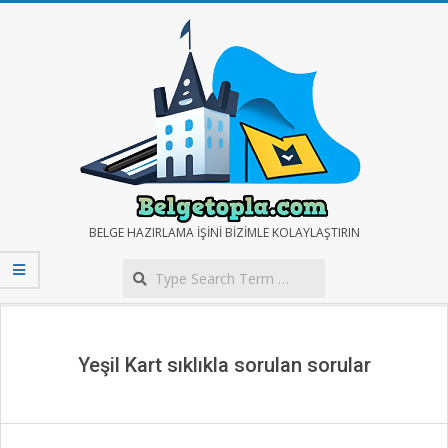
Skip
to
content
BELGE
BELGE HAZIRLAMA IŞINI BIZIMLE KOLAYLAŞTIRIN
Search
TOPLA
Secondary
Navigation
Menu
Yeşil Kart sıklıkla sorulan sorular