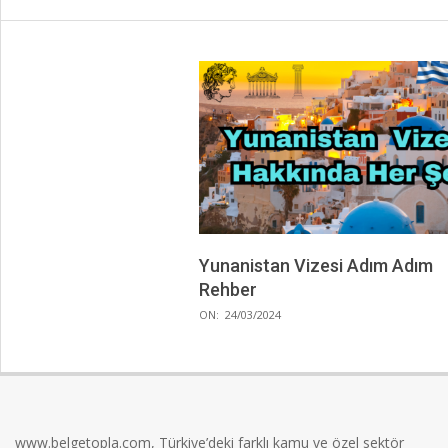
Yunanistan Vizesi Adım Adım
Rehber
2024-
ON:
24/03/2024
03-
24
www.belgetopla.com, Türkiye’deki farklı kamu ve özel sektör