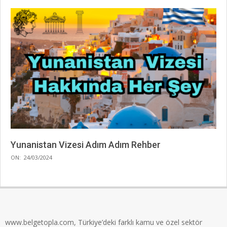
Yunanistan Vizesi Adım Adım Rehber
2024-
ON:
24/03/2024
03-
24
www.belgetopla.com, Türkiye’deki farklı kamu ve özel sektör