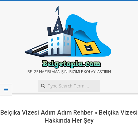
Skip
to
content
BELGE
BELGE HAZIRLAMA IŞINI BIZIMLE KOLAYLAŞTIRIN
Search
TOPLA
Secondary
Navigation
Menu
Belçika Vizesi Adım Adım Rehber »
Belçika Vizesi
Hakkında Her Şey