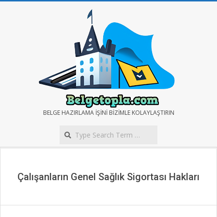
Skip
to
content
BELGE
BELGE HAZIRLAMA IŞINI BIZIMLE KOLAYLAŞTIRIN
Search
TOPLA
Secondary
Navigation
Menu
Çalışanların Genel Sağlık Sigortası Hakları