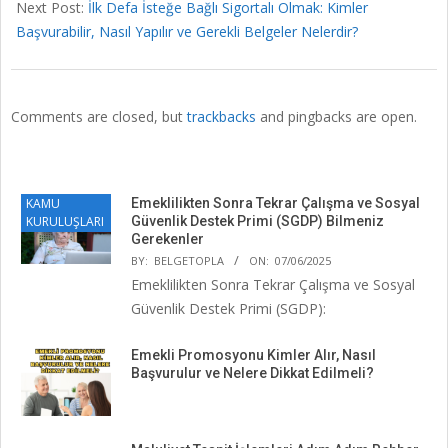
Next Post:
İlk Defa İsteğe Bağlı Sigortalı Olmak: Kimler
Başvurabilir, Nasıl Yapılır ve Gerekli Belgeler Nelerdir?
Comments are closed, but
trackbacks
and pingbacks are open.
KAMU
Emeklilikten Sonra Tekrar Çalışma ve Sosyal
KURULUŞLARI
Güvenlik Destek Primi (SGDP) Bilmeniz
Gerekenler
BY:
BELGETOPLA
ON:
07/06/2025
Emeklilikten Sonra Tekrar Çalışma ve Sosyal
Güvenlik Destek Primi (SGDP):
Emekli Promosyonu Kimler Alır, Nasıl
Başvurulur ve Nelere Dikkat Edilmeli?