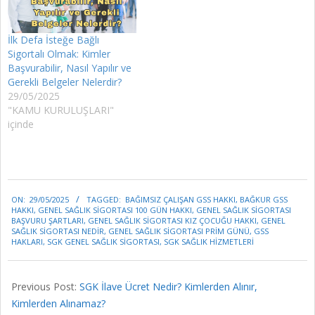
İlk Defa İsteğe Bağlı
Sigortalı Olmak: Kimler
Başvurabilir, Nasıl Yapılır ve
Gerekli Belgeler Nelerdir?
29/05/2025
"KAMU KURULUŞLARI"
içinde
2025-
ON:
29/05/2025
TAGGED:
BAĞIMSIZ ÇALIŞAN GSS HAKKI
,
BAĞKUR GSS
05-
HAKKI
,
GENEL SAĞLIK SIGORTASI 100 GÜN HAKKI
,
GENEL SAĞLIK SIGORTASI
29
BAŞVURU ŞARTLARI
,
GENEL SAĞLIK SIGORTASI KIZ ÇOCUĞU HAKKI
,
GENEL
SAĞLIK SIGORTASI NEDIR
,
GENEL SAĞLIK SIGORTASI PRIM GÜNÜ
,
GSS
HAKLARI
,
SGK GENEL SAĞLIK SIGORTASI
,
SGK SAĞLIK HIZMETLERI
Previous Post:
SGK İlave Ücret Nedir? Kimlerden Alınır,
Kimlerden Alınamaz?