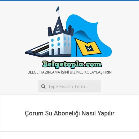
Skip
to
content
BELGE
BELGE HAZIRLAMA IŞINI BIZIMLE KOLAYLAŞTIRIN
Search
TOPLA
Secondary
Navigation
Menu
Çorum Su Aboneliği Nasıl Yapılır