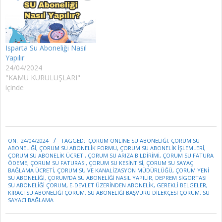
Isparta Su Aboneliği Nasıl
Yapılır
24/04/2024
"KAMU KURULUŞLARI"
içinde
2024-
ON:
24/04/2024
TAGGED:
ÇORUM ONLINE SU ABONELIĞI
,
ÇORUM SU
04-
ABONELIĞI
,
ÇORUM SU ABONELIK FORMU
,
ÇORUM SU ABONELIK İŞLEMLERI
,
24
ÇORUM SU ABONELIK ÜCRETI
,
ÇORUM SU ARIZA BILDIRIMI
,
ÇORUM SU FATURA
ÖDEME
,
ÇORUM SU FATURASI
,
ÇORUM SU KESINTISI
,
ÇORUM SU SAYAÇ
BAĞLAMA ÜCRETI
,
ÇORUM SU VE KANALIZASYON MÜDÜRLÜĞÜ
,
ÇORUM YENI
SU ABONELIĞI
,
ÇORUM'DA SU ABONELIĞI NASIL YAPILIR
,
DEPREM SIGORTASI
SU ABONELIĞI ÇORUM
,
E-DEVLET ÜZERINDEN ABONELIK
,
GEREKLI BELGELER
,
KIRACI SU ABONELIĞI ÇORUM
,
SU ABONELIĞI BAŞVURU DILEKÇESI ÇORUM
,
SU
SAYACI BAĞLAMA