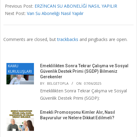
Previous Post:
ERZİNCAN SU ABONELİĞİ NASIL YAPILIR
Next Post:
Van Su Aboneliği Nasıl Yapılır
Comments are closed, but
trackbacks
and pingbacks are open.
KAMU
Emeklilikten Sonra Tekrar Çalışma ve Sosyal
KURULUŞLARI
Güvenlik Destek Primi (SGDP) Bilmeniz
Gerekenler
BY:
BELGETOPLA
ON:
07/06/2025
Emeklilikten Sonra Tekrar Çalışma ve Sosyal
Güvenlik Destek Primi (SGDP):
Emekli Promosyonu Kimler Alır, Nasıl
Başvurulur ve Nelere Dikkat Edilmeli?