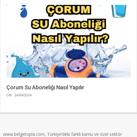
Çorum Su Aboneliği Nasıl Yapılır
2024-
ON:
24/04/2024
04-
24
www.belgetopla.com, Türkiye’deki farklı kamu ve özel sektör