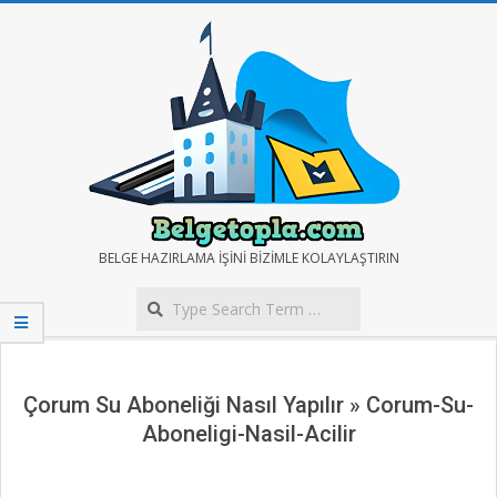
Skip
to
content
BELGE
BELGE HAZIRLAMA IŞINI BIZIMLE KOLAYLAŞTIRIN
Search
TOPLA
Secondary
Navigation
Menu
Çorum Su Aboneliği Nasıl Yapılır »
Corum-Su-
Aboneligi-Nasil-Acilir