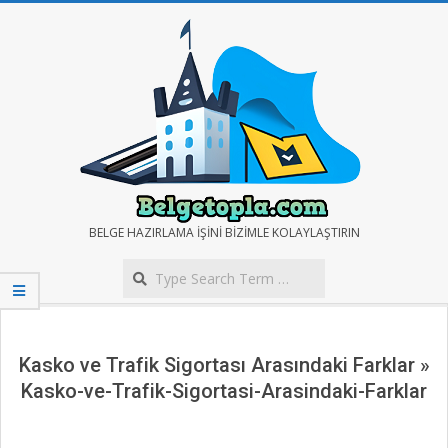
Skip
to
content
BELGE
BELGE HAZIRLAMA IŞINI BIZIMLE KOLAYLAŞTIRIN
Search
TOPLA
Secondary
Navigation
Menu
Kasko ve Trafik Sigortası Arasındaki Farklar »
Kasko-ve-Trafik-Sigortasi-Arasindaki-Farklar