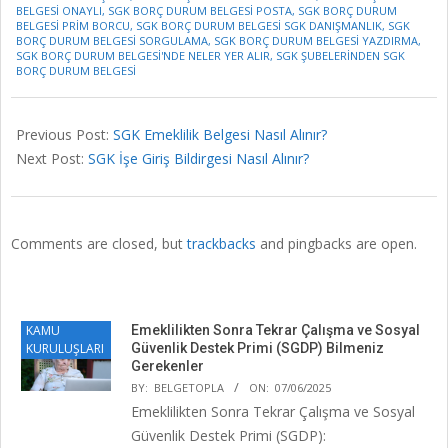
BELGESI ONAYLI
,
SGK BORÇ DURUM BELGESI POSTA
,
SGK BORÇ DURUM
BELGESI PRIM BORCU
,
SGK BORÇ DURUM BELGESI SGK DANIŞMANLIK
,
SGK
BORÇ DURUM BELGESI SORGULAMA
,
SGK BORÇ DURUM BELGESI YAZDIRMA
,
SGK BORÇ DURUM BELGESI'NDE NELER YER ALIR
,
SGK ŞUBELERINDEN SGK
BORÇ DURUM BELGESI
Previous Post:
SGK Emeklilik Belgesi Nasıl Alınır?
Next Post:
SGK İşe Giriş Bildirgesi Nasıl Alınır?
Comments are closed, but
trackbacks
and pingbacks are open.
KAMU
Emeklilikten Sonra Tekrar Çalışma ve Sosyal
KURULUŞLARI
Güvenlik Destek Primi (SGDP) Bilmeniz
Gerekenler
BY:
BELGETOPLA
ON:
07/06/2025
Emeklilikten Sonra Tekrar Çalışma ve Sosyal
Güvenlik Destek Primi (SGDP):