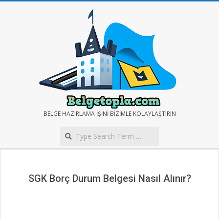
Skip
to
content
BELGE
BELGE HAZIRLAMA IŞINI BIZIMLE KOLAYLAŞTIRIN
Search
TOPLA
Secondary
Navigation
Menu
SGK Borç Durum Belgesi Nasıl Alınır?