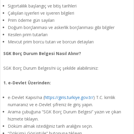
Sigortalılık başlangıç ve bitiş tarihleri
Çalışılan işyerleri ve işveren bilgileri
Prim ödeme gün sayıları
Doğum borçlanması ve askerlik borçlanması gibi bilgiler
Kesilen prim tutarları
Mevcut prim borcu tutarı ve borcun detayları
SGK Borç Durum Belgesi Nasıl Alınır?
SGK Borç Durum Belgesi’ni üç şekilde alabilirsiniz:
1. e-Devlet Üzerinden:
e-Devlet Kapısı’na (
https://giris.turkiye.gov.tr/
) T.C. kimlik
numaranız ve e-Devlet şifreniz ile giriş yapın.
Arama çubuğuna “SGK Borç Durum Belgesi” yazın ve çıkan
hizmete tıklayın.
Döküm almak istediğiniz tarih aralığını seçin.
“Dökümü Görüntüle” butonuna tıklayın.