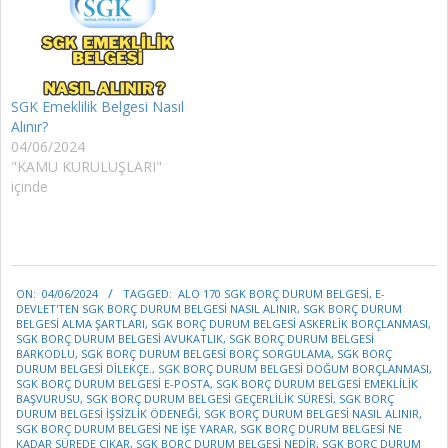
SGK Emeklilik Belgesi Nasıl
Alınır?
04/06/2024
"KAMU KURULUŞLARI"
içinde
2024-
ON:
04/06/2024
TAGGED:
ALO 170 SGK BORÇ DURUM BELGESI
,
E-
06-
DEVLET'TEN SGK BORÇ DURUM BELGESI NASIL ALINIR
,
SGK BORÇ DURUM
04
BELGESI ALMA ŞARTLARI
,
SGK BORÇ DURUM BELGESI ASKERLIK BORÇLANMASI
,
SGK BORÇ DURUM BELGESI AVUKATLIK
,
SGK BORÇ DURUM BELGESI
BARKODLU
,
SGK BORÇ DURUM BELGESI BORÇ SORGULAMA
,
SGK BORÇ
DURUM BELGESI DILEKÇE.
,
SGK BORÇ DURUM BELGESI DOĞUM BORÇLANMASI
,
SGK BORÇ DURUM BELGESI E-POSTA
,
SGK BORÇ DURUM BELGESI EMEKLILIK
BAŞVURUSU
,
SGK BORÇ DURUM BELGESI GEÇERLILIK SÜRESI
,
SGK BORÇ
DURUM BELGESI IŞSIZLIK ÖDENEĞI
,
SGK BORÇ DURUM BELGESI NASIL ALINIR
,
SGK BORÇ DURUM BELGESI NE IŞE YARAR
,
SGK BORÇ DURUM BELGESI NE
KADAR SÜREDE ÇIKAR
,
SGK BORÇ DURUM BELGESI NEDIR
,
SGK BORÇ DURUM