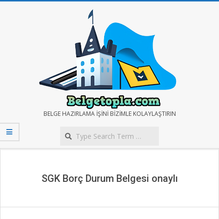
Skip
to
content
BELGE
BELGE HAZIRLAMA IŞINI BIZIMLE KOLAYLAŞTIRIN
Search
TOPLA
Secondary
Navigation
Menu
SGK Borç Durum Belgesi onaylı