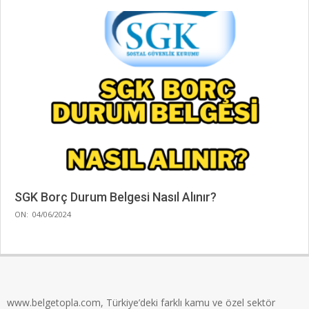
SGK Borç Durum Belgesi Nasıl Alınır?
2024-
ON:
04/06/2024
06-
04
www.belgetopla.com, Türkiye’deki farklı kamu ve özel sektör