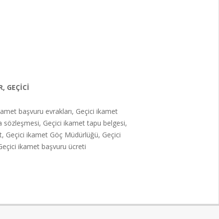
, GEÇICI
 ikamet başvuru evrakları, Geçici ikamet
a sözleşmesi, Geçici ikamet tapu belgesi,
ıt, Geçici ikamet Göç Müdürlüğü, Geçici
Geçici ikamet başvuru ücreti