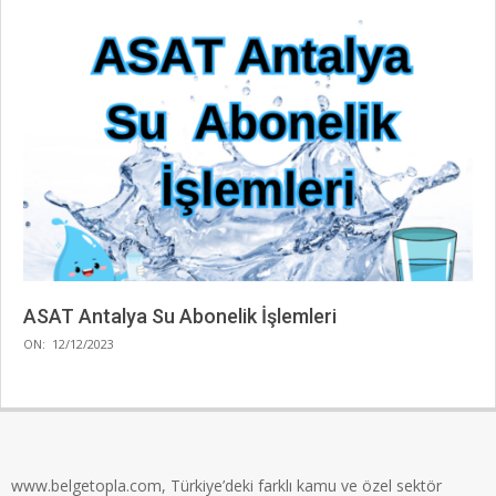
ASAT Antalya Su Abonelik İşlemleri
2023-
ON:
12/12/2023
12-
12
www.belgetopla.com, Türkiye’deki farklı kamu ve özel sektör