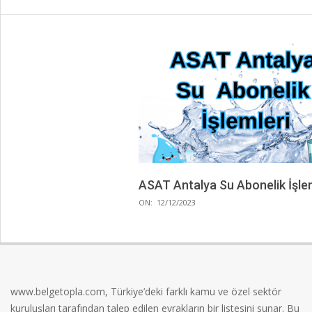
ASAT Antalya Su Abonelik İşle
2023-
ON:
12/12/2023
12-
12
www.belgetopla.com, Türkiye’deki farklı kamu ve özel sektör
kuruluşları tarafından talep edilen evrakların bir listesini sunar. Bu